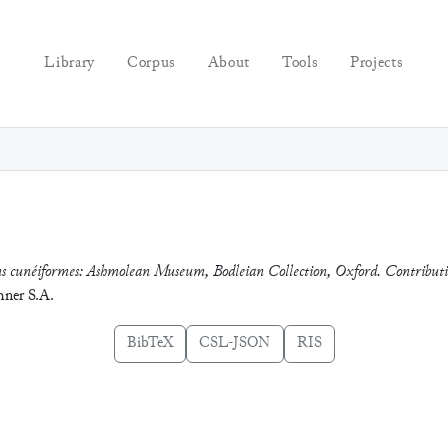
Library
Corpus
About
Tools
Projects
ions cunéiformes: Ashmolean Museum, Bodleian Collection, Oxford. Contributio
hner S.A.
BibTeX
CSL-JSON
RIS