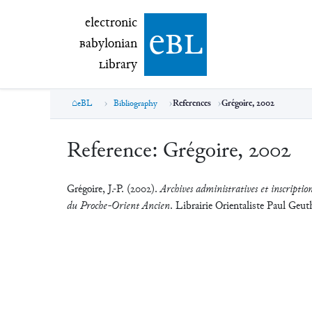
electronic Babylonian Library (eBL)
electronic
e
bl
B
abylonian
L
ibrary
eBL
Bibliography
References
Grégoire, 2002
Reference:
Grégoire, 2002
Grégoire, J.-P. (2002).
Archives administratives et inscript
du Proche-Orient Ancien
. Librairie Orientaliste Paul Geut