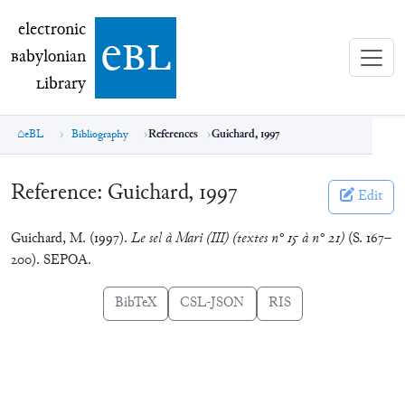
electronic Babylonian Library (eBL)
electronic
e
bl
B
abylonian
L
ibrary
eBL
Bibliography
References
Guichard, 1997
Reference:
Guichard, 1997
Edit
Guichard, M. (1997).
Le sel à Mari (III) (textes n° 15 à n° 21)
(S. 167–
200). SEPOA.
BibTeX
CSL-JSON
RIS