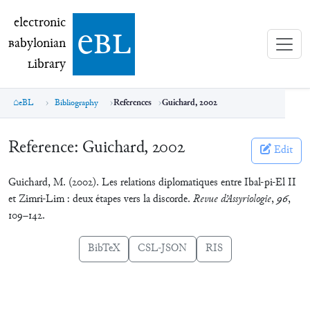
electronic Babylonian Library (eBL)
electronic
e
bl
B
abylonian
L
ibrary
eBL
Bibliography
References
Guichard, 2002
Reference:
Guichard, 2002
Edit
Guichard, M. (2002). Les relations diplomatiques entre Ibal-pi-El II
et Zimri-Lim : deux étapes vers la discorde.
Revue d’Assyriologie
,
96
,
109–142.
BibTeX
CSL-JSON
RIS