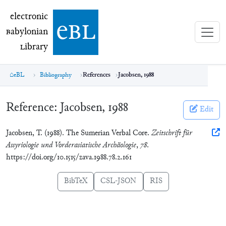
electronic Babylonian Library (eBL)
electronic
e
bl
B
abylonian
L
ibrary
eBL
Bibliography
References
Jacobsen, 1988
Reference:
Jacobsen, 1988
Edit
Jacobsen, T. (1988). The Sumerian Verbal Core.
Zeitschrift für
Assyriologie und Vorderasiatische Archäologie
,
78
.
https://doi.org/10.1515/zava.1988.78.2.161
BibTeX
CSL-JSON
RIS