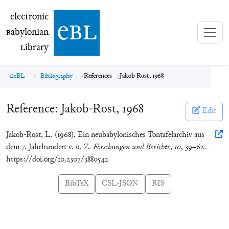
electronic Babylonian Library (eBL)
electronic
e
bl
B
abylonian
L
ibrary
eBL
Bibliography
References
Jakob-Rost, 1968
Reference:
Jakob-Rost, 1968
Edit
Jakob-Rost, L. (1968). Ein neubabylonisches Tontafelarchiv aus
dem 7. Jahrhundert v. u. Z.
Forschungen und Berichte
,
10
, 39–62.
https://doi.org/10.2307/3880542
BibTeX
CSL-JSON
RIS