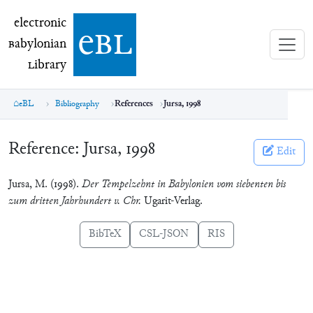
electronic Babylonian Library (eBL)
electronic
e
bl
B
abylonian
L
ibrary
eBL
Bibliography
References
Jursa, 1998
Reference:
Jursa, 1998
Edit
Jursa, M. (1998).
Der Tempelzehnt in Babylonien vom siebenten bis
zum dritten Jahrhundert v. Chr.
Ugarit-Verlag.
BibTeX
CSL-JSON
RIS