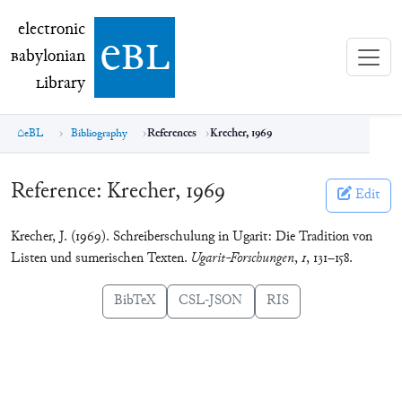
electronic Babylonian Library (eBL)
electronic
e
bl
B
abylonian
L
ibrary
eBL
Bibliography
References
Krecher, 1969
Reference:
Krecher, 1969
Edit
Krecher, J. (1969). Schreiberschulung in Ugarit: Die Tradition von
Listen und sumerischen Texten.
Ugarit-Forschungen
,
1
, 131–158.
BibTeX
CSL-JSON
RIS