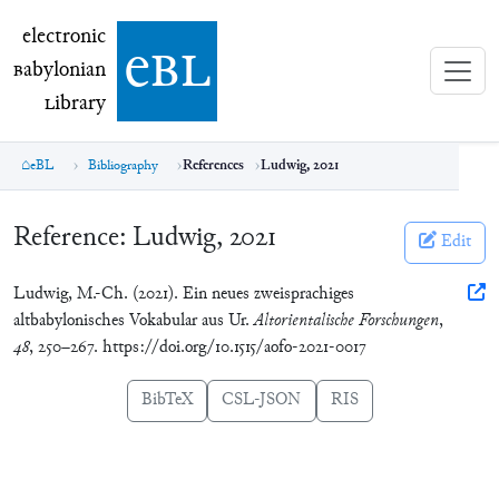
electronic Babylonian Library (eBL)
electronic
e
bl
B
abylonian
L
ibrary
eBL
Bibliography
References
Ludwig, 2021
Reference:
Ludwig, 2021
Edit
Ludwig, M.-Ch. (2021). Ein neues zweisprachiges
altbabylonisches Vokabular aus Ur.
Altorientalische Forschungen
,
48
, 250–267. https://doi.org/10.1515/aofo-2021-0017
BibTeX
CSL-JSON
RIS