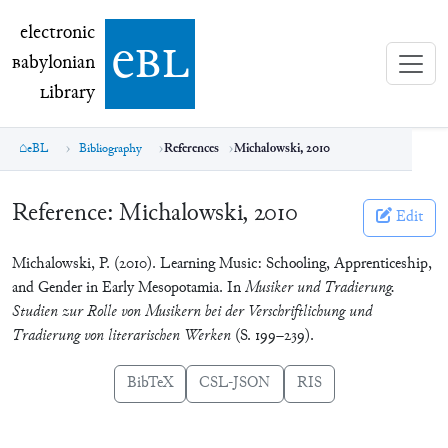
electronic Babylonian Library (eBL)
electronic
e
bl
B
abylonian
L
ibrary
eBL
Bibliography
References
Michalowski, 2010
Reference:
Michalowski, 2010
Edit
Michalowski, P. (2010). Learning Music: Schooling, Apprenticeship,
and Gender in Early Mesopotamia. In
Musiker und Tradierung.
Studien zur Rolle von Musikern bei der Verschriftlichung und
Tradierung von literarischen Werken
(S. 199–239).
BibTeX
CSL-JSON
RIS