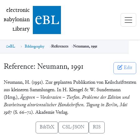
electronic Babylonian Library (eBL)
electronic
e
bl
B
abylonian
L
ibrary
eBL
Bibliography
References
Neumann, 1991
Reference:
Neumann, 1991
Edit
Neumann, H. (1991). Zur geplanten Publikation von Keilschrifttexten
aus kleineren Sammlungen. In H. Klengel & W. Sundermann
(Hrsg.),
Ägypten – Vorderasien – Turfan. Probleme der Edition und
Bearbeitung altorientalischer Handschriften. Tagung in Berlin, Mai
1987
(S. 66–72). Akademie Verlag.
BibTeX
CSL-JSON
RIS