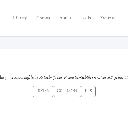
Library
Corpus
About
Tools
Projects
mlung.
Wissenschaftliche Zeitschrift der Friedrich-Schiller-Universität Jena, G
BibTeX
CSL-JSON
RIS