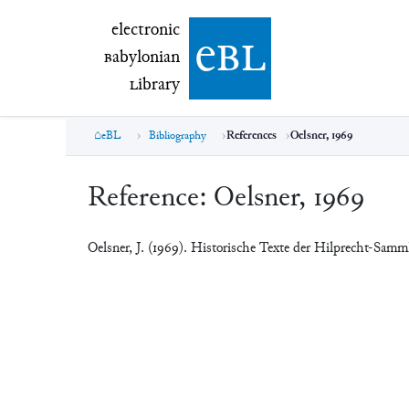
electronic Babylonian Library (eBL)
electronic
e
bl
B
abylonian
L
ibrary
eBL
Bibliography
References
Oelsner, 1969
Reference:
Oelsner, 1969
Oelsner, J. (1969). Historische Texte der Hilprecht-Sam