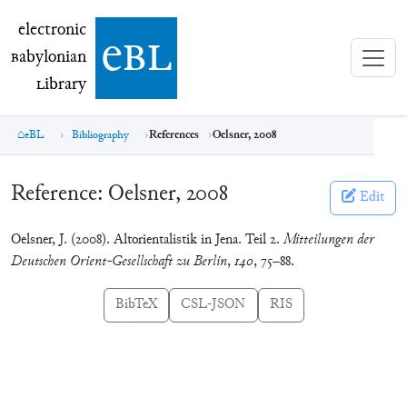
electronic Babylonian Library (eBL)
electronic
e
bl
B
abylonian
L
ibrary
eBL
Bibliography
References
Oelsner, 2008
Reference:
Oelsner, 2008
Edit
Oelsner, J. (2008). Altorientalistik in Jena. Teil 2.
Mitteilungen der
Deutschen Orient-Gesellschaft zu Berlin
,
140
, 75–88.
BibTeX
CSL-JSON
RIS