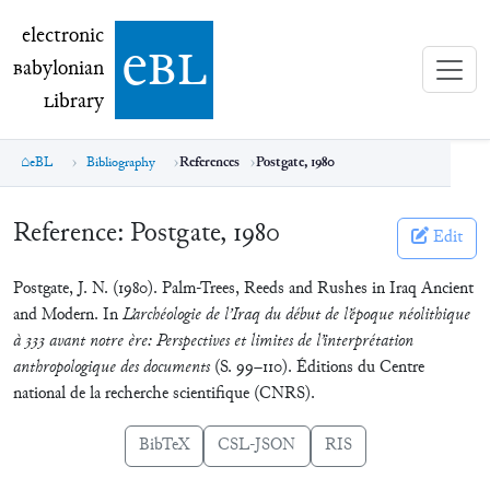
electronic Babylonian Library (eBL)
electronic
e
bl
B
abylonian
L
ibrary
eBL
Bibliography
References
Postgate, 1980
Reference:
Postgate, 1980
Edit
Postgate, J. N. (1980). Palm-Trees, Reeds and Rushes in Iraq Ancient
and Modern. In
L’archéologie de l’Iraq du début de l’époque néolithique
à 333 avant notre ère: Perspectives et limites de l’interprétation
anthropologique des documents
(S. 99–110). Éditions du Centre
national de la recherche scientifique (CNRS).
BibTeX
CSL-JSON
RIS