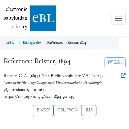
electronic Babylonian Library (eBL)
electronic
e
bl
B
abylonian
L
ibrary
eBL
Bibliography
References
Reisner, 1894
Reference:
Reisner, 1894
Edit
Reisner, G. A. (1894). The Berlin vocabulary V.A.Th. 244.
Zeitschrift für Assyriologie und Vorderasiatische Archäologie
,
9
(Jahresband), 149–164.
https://doi.org/10.1515/zava.1894.9.1.149
BibTeX
CSL-JSON
RIS