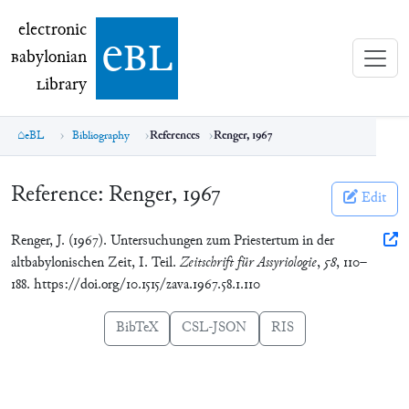
electronic Babylonian Library (eBL)
electronic
e
bl
B
abylonian
L
ibrary
eBL
Bibliography
References
Renger, 1967
Reference:
Renger, 1967
Edit
Renger, J. (1967). Untersuchungen zum Priestertum in der
altbabylonischen Zeit, I. Teil.
Zeitschrift für Assyriologie
,
58
, 110–
188. https://doi.org/10.1515/zava.1967.58.1.110
BibTeX
CSL-JSON
RIS