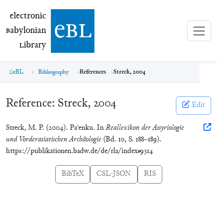
electronic Babylonian Library (eBL)
electronic
e
bl
B
abylonian
L
ibrary
eBL
Bibliography
References
Streck, 2004
Reference:
Streck, 2004
Edit
Streck, M. P. (2004). Paʾenku. In
Reallexikon der Assyriologie
und Vorderasiatischen Archäologie
(Bd. 10, S. 188–189).
https://publikationen.badw.de/de/rla/index#9314
BibTeX
CSL-JSON
RIS