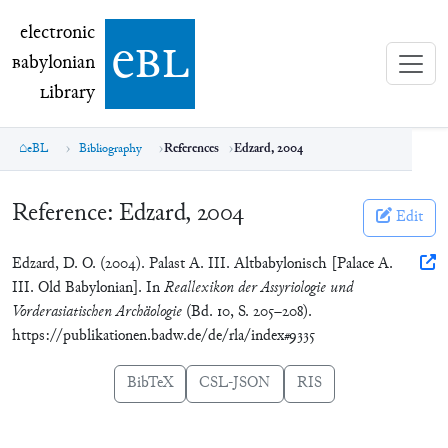
electronic Babylonian Library (eBL)
electronic
e
bl
B
abylonian
L
ibrary
eBL
Bibliography
References
Edzard, 2004
Reference:
Edzard, 2004
Edit
Edzard, D. O. (2004). Palast A. III. Altbabylonisch [Palace A.
III. Old Babylonian]. In
Reallexikon der Assyriologie und
Vorderasiatischen Archäologie
(Bd. 10, S. 205–208).
https://publikationen.badw.de/de/rla/index#9335
BibTeX
CSL-JSON
RIS