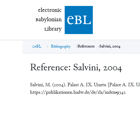
electronic Babylonian Library (eBL)
electronic
e
bl
B
abylonian
L
ibrary
eBL
Bibliography
References
Salvini, 2004
Reference:
Salvini, 2004
Salvini, M. (2004). Palast A. IX. Urartu [Palace A. IX. U
https://publikationen.badw.de/de/rla/index#9342