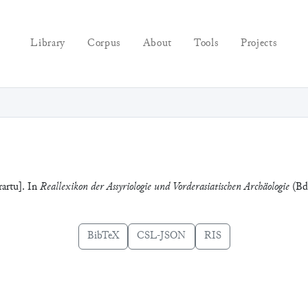
Library
Corpus
About
Tools
Projects
rartu]. In
Reallexikon der Assyriologie und Vorderasiatischen Archäologie
(Bd.
BibTeX
CSL-JSON
RIS