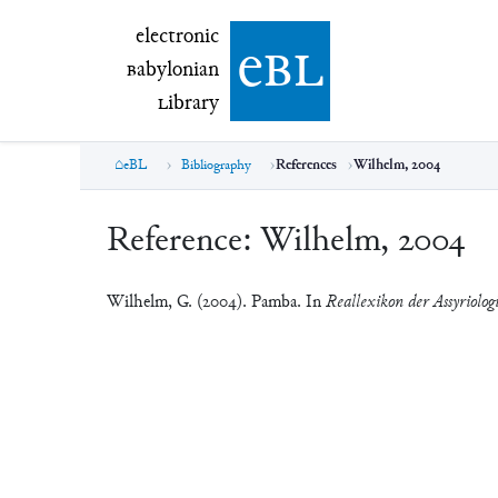
electronic Babylonian Library (eBL)
electronic
e
bl
B
abylonian
L
ibrary
eBL
Bibliography
References
Wilhelm, 2004
Reference:
Wilhelm, 2004
Wilhelm, G. (2004). Pamba. In
Reallexikon der Assyriolog