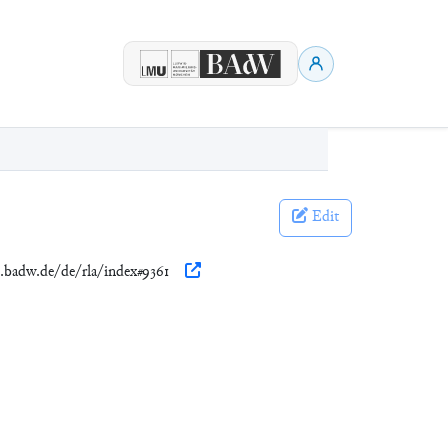
Edit
n.badw.de/de/rla/index#9361