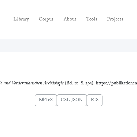
Library
Corpus
About
Tools
Projects
ie und Vorderasiatischen Archäologie
(Bd. 10, S. 293). https://publikatione
BibTeX
CSL-JSON
RIS