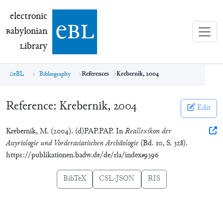
electronic Babylonian Library (eBL)
electronic
e
bl
B
abylonian
L
ibrary
eBL
Bibliography
References
Krebernik, 2004
Reference:
Krebernik, 2004
Edit
Krebernik, M. (2004). (d)PAP.PAP. In
Reallexikon der
Assyriologie und Vorderasiatischen Archäologie
(Bd. 10, S. 328).
https://publikationen.badw.de/de/rla/index#9396
BibTeX
CSL-JSON
RIS