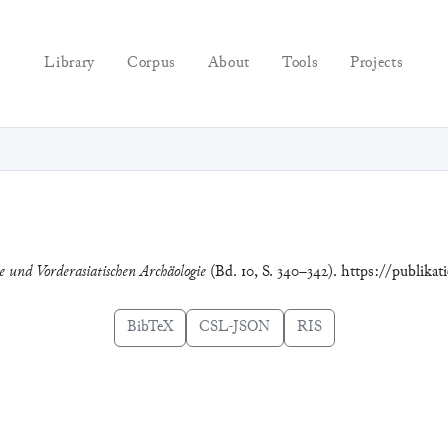
Library
Corpus
About
Tools
Projects
ie und Vorderasiatischen Archäologie
(Bd. 10, S. 340–342). https://publika
BibTeX
CSL-JSON
RIS