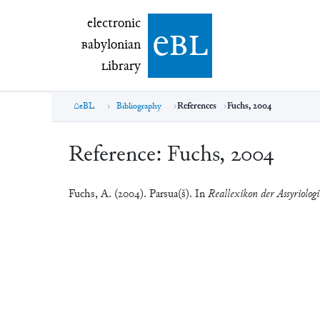
electronic Babylonian Library (eBL)
electronic
e
bl
B
abylonian
L
ibrary
eBL
Bibliography
References
Fuchs, 2004
Reference:
Fuchs, 2004
Fuchs, A. (2004). Parsua(š). In
Reallexikon der Assyriolog