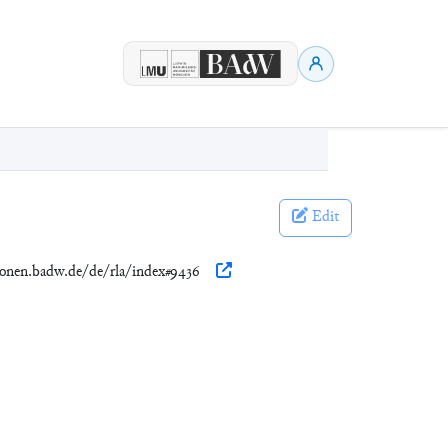
Edit
tionen.badw.de/de/rla/index#9436