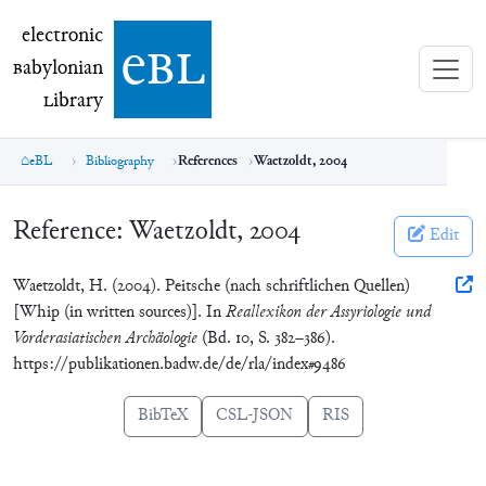
electronic Babylonian Library (eBL)
electronic
e
bl
B
abylonian
L
ibrary
eBL
Bibliography
References
Waetzoldt, 2004
Reference:
Waetzoldt, 2004
Edit
Waetzoldt, H. (2004). Peitsche (nach schriftlichen Quellen)
[Whip (in written sources)]. In
Reallexikon der Assyriologie und
Vorderasiatischen Archäologie
(Bd. 10, S. 382–386).
https://publikationen.badw.de/de/rla/index#9486
BibTeX
CSL-JSON
RIS