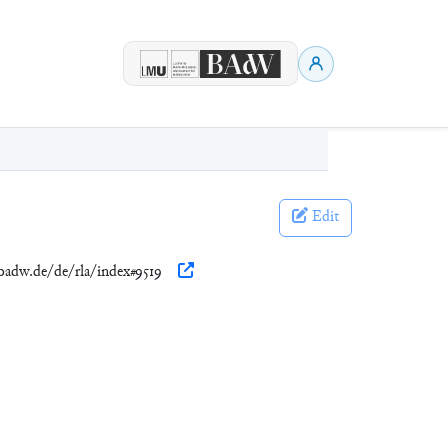
Edit
.badw.de/de/rla/index#9519