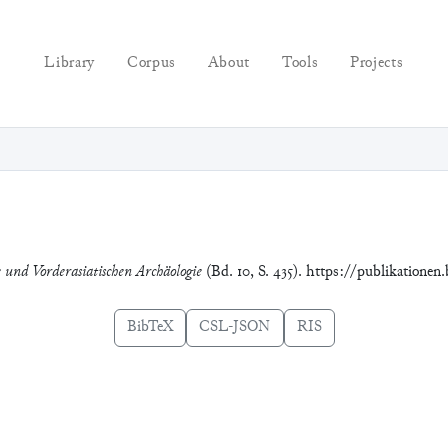
Library
Corpus
About
Tools
Projects
e und Vorderasiatischen Archäologie
(Bd. 10, S. 435). https://publikationen
BibTeX
CSL-JSON
RIS