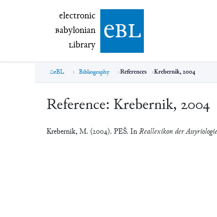
electronic Babylonian Library (eBL)
electronic
e
bl
B
abylonian
L
ibrary
eBL
Bibliography
References
Krebernik, 2004
Reference:
Krebernik, 2004
Krebernik, M. (2004). PEŠ. In
Reallexikon der Assyriologi