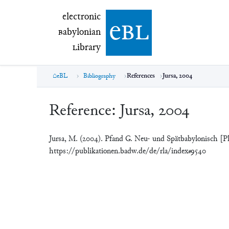
electronic Babylonian Library (eBL)
electronic
e
bl
B
abylonian
L
ibrary
eBL
Bibliography
References
Jursa, 2004
Reference:
Jursa, 2004
Jursa, M. (2004). Pfand G. Neu- und Spätbabylonisch [P
https://publikationen.badw.de/de/rla/index#9540