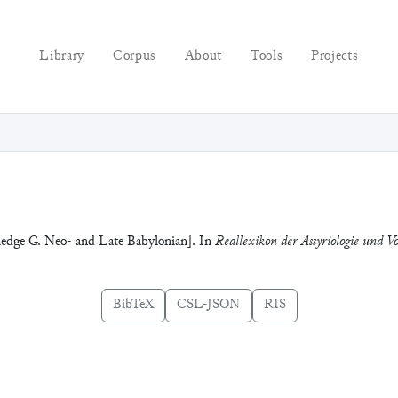
Library
Corpus
About
Tools
Projects
ledge G. Neo- and Late Babylonian]. In
Reallexikon der Assyriologie und Vo
BibTeX
CSL-JSON
RIS