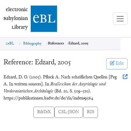
electronic Babylonian Library (eBL)
electronic
e
bl
B
abylonian
L
ibrary
eBL
Bibliography
References
Edzard, 2005
Reference:
Edzard, 2005
Edit
Edzard, D. O. (2005). Pflock A. Nach schriflichen Quellen [Peg
A. In written sources]. In
Reallexikon der Assyriologie und
Vorderasiatischen Archäologie
(Bd. 10, S. 509–510).
https://publikationen.badw.de/de/rla/index#9564
BibTeX
CSL-JSON
RIS