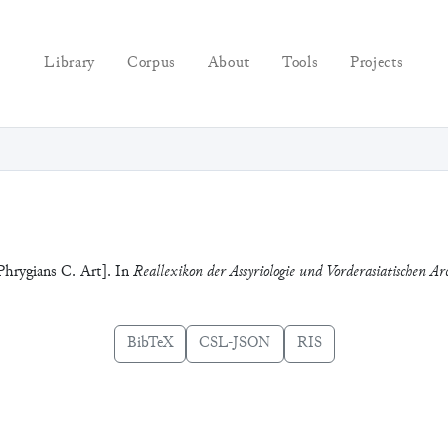
Library
Corpus
About
Tools
Projects
 Phrygians C. Art]. In
Reallexikon der Assyriologie und Vorderasiatischen Ar
BibTeX
CSL-JSON
RIS