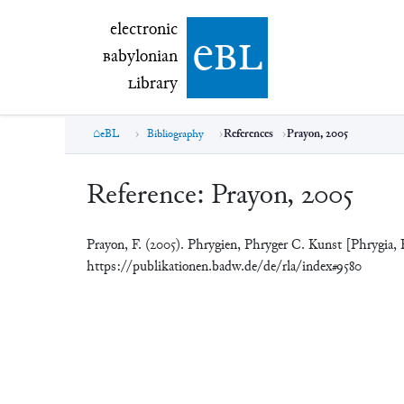
electronic Babylonian Library (eBL)
electronic
e
bl
B
abylonian
L
ibrary
eBL
Bibliography
References
Prayon, 2005
Reference:
Prayon, 2005
Prayon, F. (2005). Phrygien, Phryger C. Kunst [Phrygia,
https://publikationen.badw.de/de/rla/index#9580