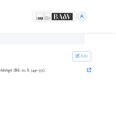
Edit
chäologie
(Bd. 10, S. 549–555).