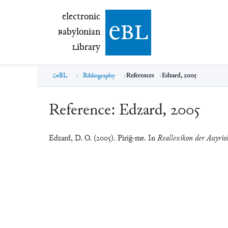
electronic Babylonian Library (eBL)
electronic
e
bl
B
abylonian
L
ibrary
eBL
Bibliography
References
Edzard, 2005
Reference:
Edzard, 2005
Edzard, D. O. (2005). Piriĝ-me. In
Reallexikon der Assyrio