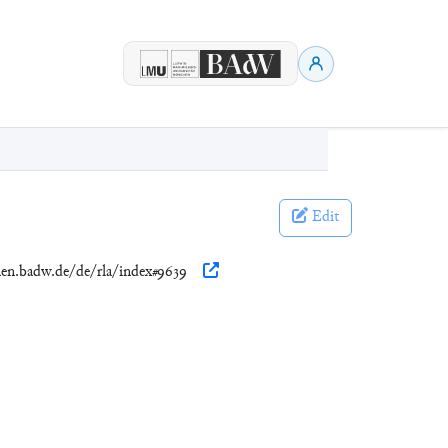
Edit
onen.badw.de/de/rla/index#9639