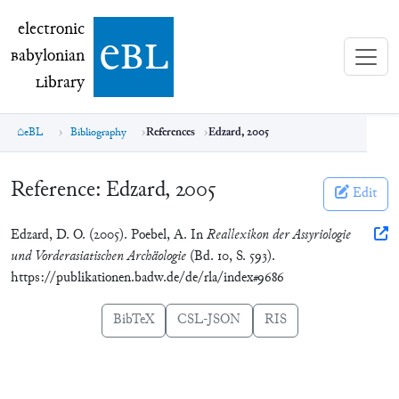
electronic Babylonian Library (eBL)
electronic
e
bl
B
abylonian
L
ibrary
eBL
Bibliography
References
Edzard, 2005
Reference:
Edzard, 2005
Edit
Edzard, D. O. (2005). Poebel, A. In
Reallexikon der Assyriologie
und Vorderasiatischen Archäologie
(Bd. 10, S. 593).
https://publikationen.badw.de/de/rla/index#9686
BibTeX
CSL-JSON
RIS