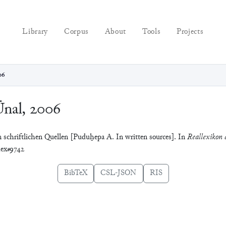
Library
Corpus
About
Tools
Projects
06
Ünal, 2006
 schriftlichen Quellen [Puduḫepa A. In written sources]. In
Reallexikon d
dex#9742
BibTeX
CSL-JSON
RIS