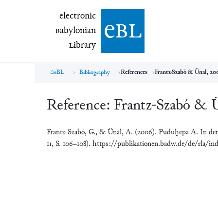
electronic Babylonian Library (eBL)
electronic
e
bl
B
abylonian
L
ibrary
eBL
Bibliography
References
Frantz-Szabó & Ünal, 20
Reference:
Frantz-Szabó & 
Frantz-Szabó, G., & Ünal, A. (2006). Puduḫepa A. In den
11, S. 106–108). https://publikationen.badw.de/de/rla/in