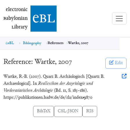
electronic Babylonian Library (eBL)
electronic
e
bl
B
abylonian
L
ibrary
eBL
Bibliography
References
Wartke, 2007
Reference:
Wartke, 2007
Edit
Wartke, R.-B. (2007). Quarz B. Archäologisch [Quartz B.
Archaeological]. In
Reallexikon der Assyriologie und
Vorderasiatischen Archäologie
(Bd. 11, S. 185–186).
https://publikationen.badw.de/de/rla/index#9870
BibTeX
CSL-JSON
RIS