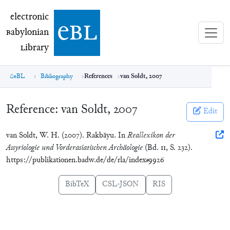
electronic Babylonian Library (eBL)
electronic
e
bl
B
abylonian
L
ibrary
eBL
Bibliography
References
van Soldt, 2007
Reference:
van Soldt, 2007
Edit
van Soldt, W. H. (2007). Rakbāyu. In
Reallexikon der
Assyriologie und Vorderasiatischen Archäologie
(Bd. 11, S. 232).
https://publikationen.badw.de/de/rla/index#9926
BibTeX
CSL-JSON
RIS