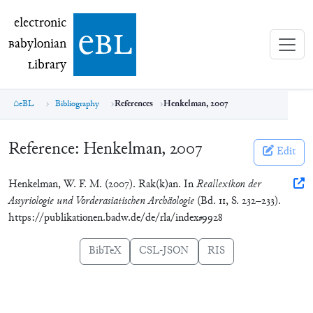
electronic Babylonian Library (eBL)
electronic
e
bl
B
abylonian
L
ibrary
eBL
Bibliography
References
Henkelman, 2007
Reference:
Henkelman, 2007
Edit
Henkelman, W. F. M. (2007). Rak(k)an. In
Reallexikon der
Assyriologie und Vorderasiatischen Archäologie
(Bd. 11, S. 232–233).
https://publikationen.badw.de/de/rla/index#9928
BibTeX
CSL-JSON
RIS