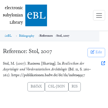
electronic Babylonian Library (eBL)
electronic
e
bl
B
abylonian
L
ibrary
eBL
Bibliography
References
Stol, 2007
Reference:
Stol, 2007
Edit
Stol, M. (2007). Rasieren [Shaving]. In
Reallexikon der
Assyriologie und Vorderasiatischen Archäologie
(Bd. 11, S. 260–
262). https://publikationen.badw.de/de/rla/index#9957
BibTeX
CSL-JSON
RIS