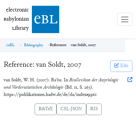
electronic Babylonian Library (eBL)
electronic
e
bl
B
abylonian
L
ibrary
eBL
Bibliography
References
van Soldt, 2007
Reference:
van Soldt, 2007
Edit
van Soldt, W. H. (2007). Raʾšu. In
Reallexikon der Assyriologie
und Vorderasiatischen Archäologie
(Bd. 11, S. 263).
https://publikationen.badw.de/de/rla/index#9961
BibTeX
CSL-JSON
RIS