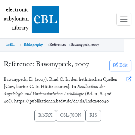
electronic Babylonian Library (eBL)
electronic
e
bl
B
abylonian
L
ibrary
eBL
Bibliography
References
Bawanypeck, 2007
Reference:
Bawanypeck, 2007
Edit
Bawanypeck, D. (2007). Rind C. In den hethitischen Quellen
[Cow, bovine C. In Hittite sources]. In
Reallexikon der
Assyriologie und Vorderasiatischen Archäologie
(Bd. 11, S. 406–
408). https://publikationen.badw.de/de/rla/index#10040
BibTeX
CSL-JSON
RIS