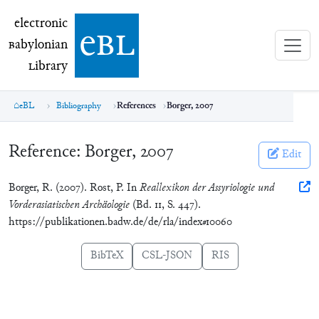
electronic Babylonian Library (eBL)
electronic
e
bl
B
abylonian
L
ibrary
eBL
Bibliography
References
Borger, 2007
Reference:
Borger, 2007
Edit
Borger, R. (2007). Rost, P. In
Reallexikon der Assyriologie und
Vorderasiatischen Archäologie
(Bd. 11, S. 447).
https://publikationen.badw.de/de/rla/index#10060
BibTeX
CSL-JSON
RIS