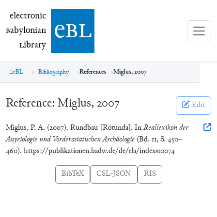
electronic Babylonian Library (eBL)
electronic
e
bl
B
abylonian
L
ibrary
eBL
Bibliography
References
Miglus, 2007
Reference:
Miglus, 2007
Edit
Miglus, P. A. (2007). Rundbau [Rotunda]. In
Reallexikon der
Assyriologie und Vorderasiatischen Archäologie
(Bd. 11, S. 450–
460). https://publikationen.badw.de/de/rla/index#10074
BibTeX
CSL-JSON
RIS