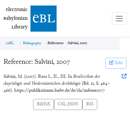
electronic Babylonian Library (eBL)
electronic
e
bl
B
abylonian
L
ibrary
eBL
Bibliography
References
Salvini, 2007
Reference:
Salvini, 2007
Edit
Salvini, M. (2007). Rusa I., II., III. In
Reallexikon der
Assyriologie und Vorderasiatischen Archäologie
(Bd. 11, S. 464–
466). https://publikationen.badw.de/de/rla/index#10077
BibTeX
CSL-JSON
RIS