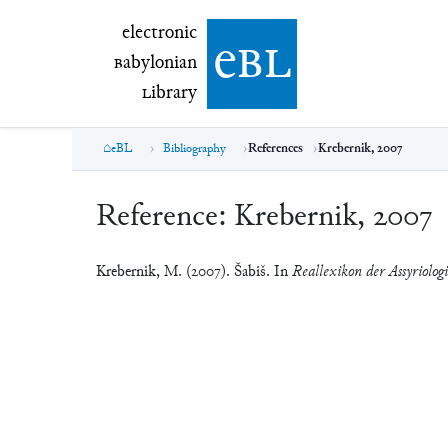
electronic Babylonian Library (eBL)
electronic
e
bl
B
abylonian
L
ibrary
eBL
Bibliography
References
Krebernik, 2007
Reference:
Krebernik, 2007
Krebernik, M. (2007). Šabiš. In
Reallexikon der Assyriolog