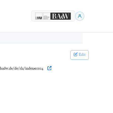
Edit
n.badw.de/de/rla/index#10104