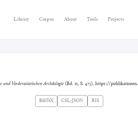
Library
Corpus
About
Tools
Projects
ie und Vorderasiatischen Archäologie
(Bd. 11, S. 475). https://publikatione
BibTeX
CSL-JSON
RIS