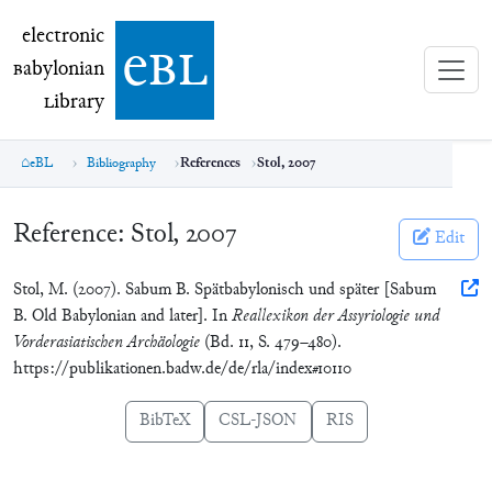
electronic Babylonian Library (eBL)
electronic
e
bl
B
abylonian
L
ibrary
eBL
Bibliography
References
Stol, 2007
Reference:
Stol, 2007
Edit
Stol, M. (2007). Sabum B. Spätbabylonisch und später [Sabum
B. Old Babylonian and later]. In
Reallexikon der Assyriologie und
Vorderasiatischen Archäologie
(Bd. 11, S. 479–480).
https://publikationen.badw.de/de/rla/index#10110
BibTeX
CSL-JSON
RIS