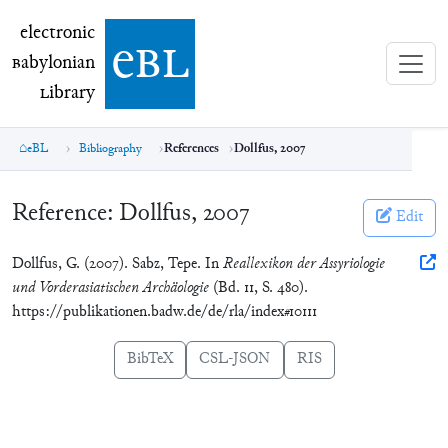
electronic Babylonian Library (eBL)
electronic
e
bl
B
abylonian
L
ibrary
eBL
Bibliography
References
Dollfus, 2007
Reference:
Dollfus, 2007
Edit
Dollfus, G. (2007). Sabz, Tepe. In
Reallexikon der Assyriologie
und Vorderasiatischen Archäologie
(Bd. 11, S. 480).
https://publikationen.badw.de/de/rla/index#10111
BibTeX
CSL-JSON
RIS