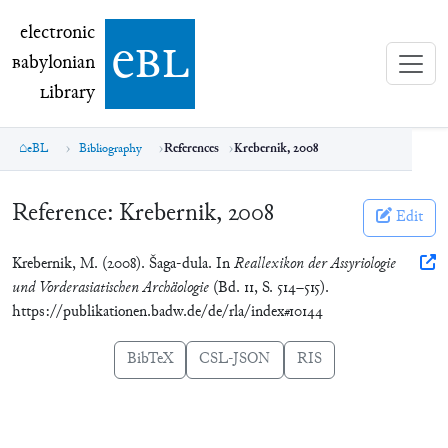
electronic Babylonian Library (eBL)
electronic
e
bl
B
abylonian
L
ibrary
eBL
Bibliography
References
Krebernik, 2008
Reference:
Krebernik, 2008
Edit
Krebernik, M. (2008). Šaga-dula. In
Reallexikon der Assyriologie
und Vorderasiatischen Archäologie
(Bd. 11, S. 514–515).
https://publikationen.badw.de/de/rla/index#10144
BibTeX
CSL-JSON
RIS