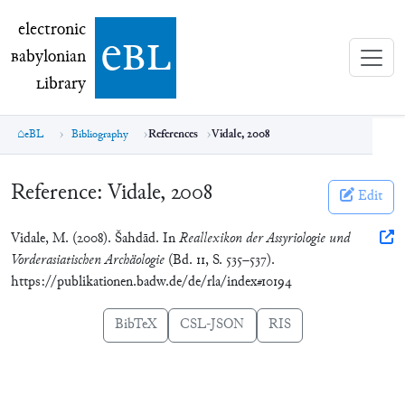
electronic Babylonian Library (eBL)
electronic
e
bl
B
abylonian
L
ibrary
eBL
Bibliography
References
Vidale, 2008
Reference:
Vidale, 2008
Edit
Vidale, M. (2008). Šahdād. In
Reallexikon der Assyriologie und
Vorderasiatischen Archäologie
(Bd. 11, S. 535–537).
https://publikationen.badw.de/de/rla/index#10194
BibTeX
CSL-JSON
RIS