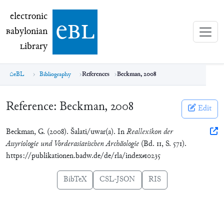
electronic Babylonian Library (eBL)
electronic
e
bl
B
abylonian
L
ibrary
eBL
Bibliography
References
Beckman, 2008
Reference:
Beckman, 2008
Edit
Beckman, G. (2008). Šalati/uwar(a). In
Reallexikon der
Assyriologie und Vorderasiatischen Archäologie
(Bd. 11, S. 571).
https://publikationen.badw.de/de/rla/index#10235
BibTeX
CSL-JSON
RIS