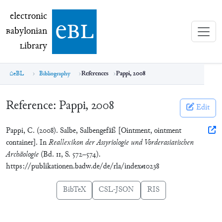
electronic Babylonian Library (eBL)
electronic
e
bl
B
abylonian
L
ibrary
eBL
Bibliography
References
Pappi, 2008
Reference:
Pappi, 2008
Edit
Pappi, C. (2008). Salbe, Salbengefäß [Ointment, ointment
container]. In
Reallexikon der Assyriologie und Vorderasiatischen
Archäologie
(Bd. 11, S. 572–574).
https://publikationen.badw.de/de/rla/index#10238
BibTeX
CSL-JSON
RIS