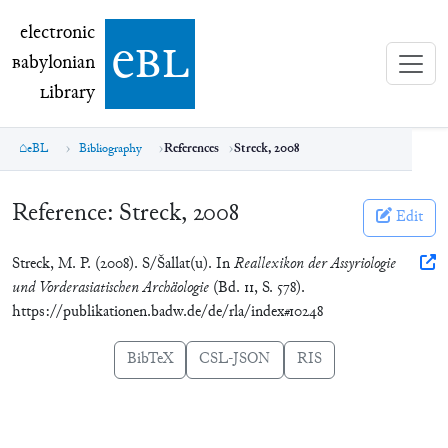
electronic Babylonian Library (eBL)
electronic
e
bl
B
abylonian
L
ibrary
eBL
Bibliography
References
Streck, 2008
Reference:
Streck, 2008
Edit
Streck, M. P. (2008). S/Šallat(u). In
Reallexikon der Assyriologie
und Vorderasiatischen Archäologie
(Bd. 11, S. 578).
https://publikationen.badw.de/de/rla/index#10248
BibTeX
CSL-JSON
RIS