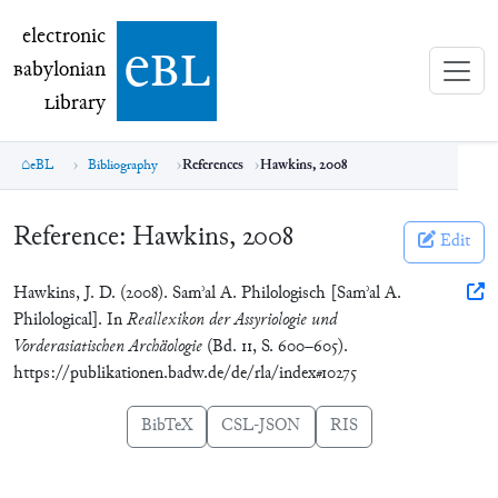
electronic Babylonian Library (eBL)
electronic
e
bl
B
abylonian
L
ibrary
eBL
Bibliography
References
Hawkins, 2008
Reference:
Hawkins, 2008
Edit
Hawkins, J. D. (2008). Samʾal A. Philologisch [Samʾal A.
Philological]. In
Reallexikon der Assyriologie und
Vorderasiatischen Archäologie
(Bd. 11, S. 600–605).
https://publikationen.badw.de/de/rla/index#10275
BibTeX
CSL-JSON
RIS