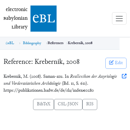
electronic Babylonian Library (eBL)
electronic
e
bl
B
abylonian
L
ibrary
eBL
Bibliography
References
Krebernik, 2008
Reference:
Krebernik, 2008
Edit
Krebernik, M. (2008). Saman-azu. In
Reallexikon der Assyriologie
und Vorderasiatischen Archäologie
(Bd. 11, S. 611).
https://publikationen.badw.de/de/rla/index#10280
BibTeX
CSL-JSON
RIS