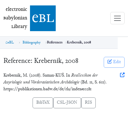
electronic Babylonian Library (eBL)
electronic
e
bl
B
abylonian
L
ibrary
eBL
Bibliography
References
Krebernik, 2008
Reference:
Krebernik, 2008
Edit
Krebernik, M. (2008). Saman-KUŠ. In
Reallexikon der
Assyriologie und Vorderasiatischen Archäologie
(Bd. 11, S. 611).
https://publikationen.badw.de/de/rla/index#10281
BibTeX
CSL-JSON
RIS