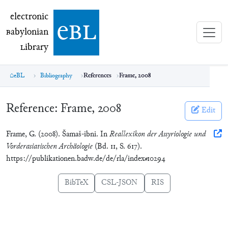
electronic Babylonian Library (eBL)
electronic
e
bl
B
abylonian
L
ibrary
eBL
Bibliography
References
Frame, 2008
Reference:
Frame, 2008
Edit
Frame, G. (2008). Šamaš-ibni. In
Reallexikon der Assyriologie und
Vorderasiatischen Archäologie
(Bd. 11, S. 617).
https://publikationen.badw.de/de/rla/index#10294
BibTeX
CSL-JSON
RIS